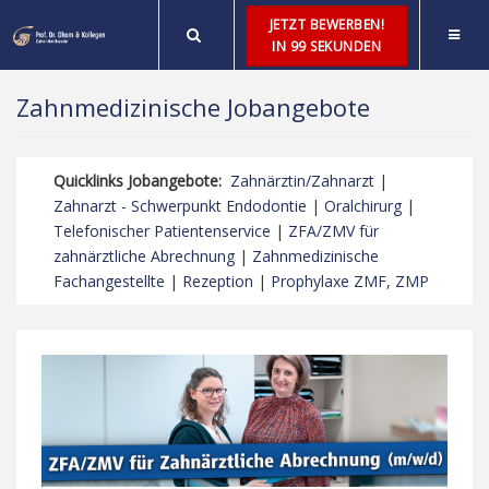
JETZT BEWERBEN!
IN 99 SEKUNDEN
Zahnmedizinische Jobangebote
Quicklinks Jobangebote:
Zahnärztin/Zahnarzt
|
Zahnarzt - Schwerpunkt Endodontie
|
Oralchirurg
|
Telefonischer Patientenservice
|
ZFA/ZMV für
zahnärztliche Abrechnung
|
Zahnmedizinische
Fachangestellte
|
Rezeption
|
Prophylaxe ZMF, ZMP