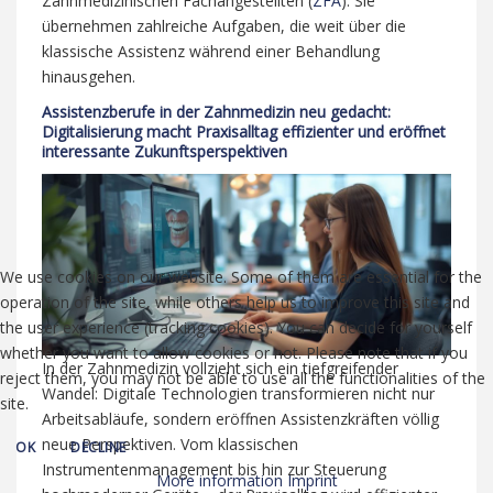
Zahnmedizinischen Fachangestellten (
ZFA
). Sie
übernehmen zahlreiche Aufgaben, die weit über die
klassische Assistenz während einer Behandlung
hinausgehen.
Assistenzberufe in der Zahnmedizin neu gedacht:
Digitalisierung macht Praxisalltag effizienter und eröffnet
interessante Zukunftsperspektiven
We use cookies on our website. Some of them are essential for the
operation of the site, while others help us to improve this site and
the user experience (tracking cookies). You can decide for yourself
whether you want to allow cookies or not. Please note that if you
In der Zahnmedizin vollzieht sich ein tiefgreifender
reject them, you may not be able to use all the functionalities of the
Wandel: Digitale Technologien transformieren nicht nur
site.
Arbeitsabläufe, sondern eröffnen Assistenzkräften völlig
neue Perspektiven. Vom klassischen
OK
DECLINE
Instrumentenmanagement bis hin zur Steuerung
More information
Imprint